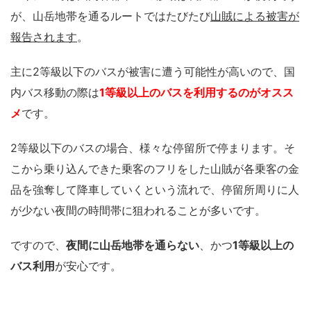
が、山岳地帯を通るルートではたびたび
山賊による被害が
報告されます
。
主に2等級以下のバスが被害に遭う可能性が高いので、国
内バス移動の際は
1等級以上のバスを利用するのがオスス
メ
です。
2等級以下のバスの場合、様々な停留所で停まります。そ
こから乗り込んできた乗客のフリをした山賊が各乗客の金
品を強奪して降車していくという流れで、停留所周りに人
が少ない夜間の時間帯に狙われることが多いです。
ですので、
夜間に山岳地帯を通らない
、かつ
1等級以上の
バス利用
が安心です。