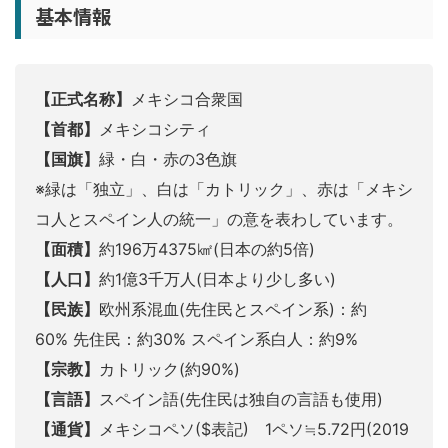
基本情報
【正式名称】
メキシコ合衆国
【首都】
メキシコシティ
【国旗】
緑・白・赤の3色旗
※緑は「独立」、白は「カトリック」、赤は「メキシ
コ人とスペイン人の統一」の意を表わしています。
【面積】
約196万4375㎢(日本の約5倍)
【人口】
約1億3千万人(日本より少し多い)
【民族】
欧州系混血(先住民とスペイン系)：約
60% 先住民：約30% スペイン系白人：約9%
【宗教】
カトリック(約90%)
【言語】
スペイン語(先住民は独自の言語も使用)
【通貨】
メキシコペソ($表記) 1ペソ≒5.72円(2019