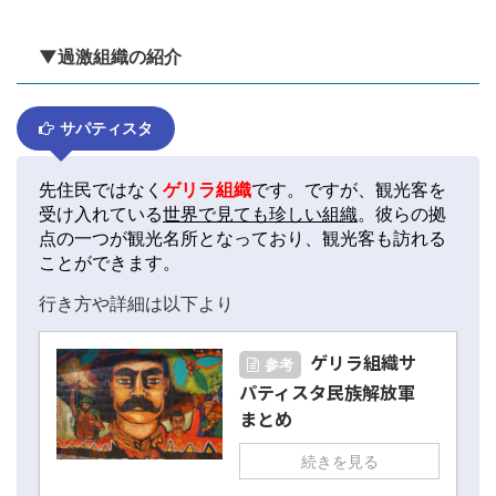
▼過激組織の紹介
サパティスタ
先住民ではなく
ゲリラ組織
です。ですが、観光客を
受け入れている
世界で見ても珍しい組織
。彼らの拠
点の一つが観光名所となっており、観光客も訪れる
ことができます。
行き方や詳細は以下より
ゲリラ組織サ
参考
パティスタ民族解放軍
まとめ
続きを見る