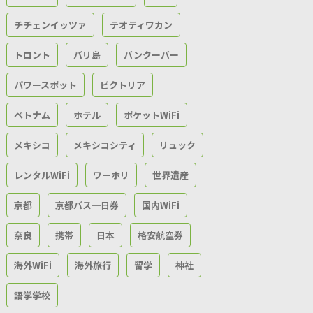
チチェンイッツァ
テオティワカン
トロント
バリ島
バンクーバー
パワースポット
ビクトリア
ベトナム
ホテル
ポケットWiFi
メキシコ
メキシコシティ
リュック
レンタルWiFi
ワーホリ
世界遺産
京都
京都バス一日券
国内WiFi
奈良
携帯
日本
格安航空券
海外WiFi
海外旅行
留学
神社
語学学校