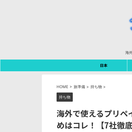
海
日本
HOME
>
旅準備
>
持ち物
>
持ち物
海外で使えるプリペ
めはコレ！【7社徹