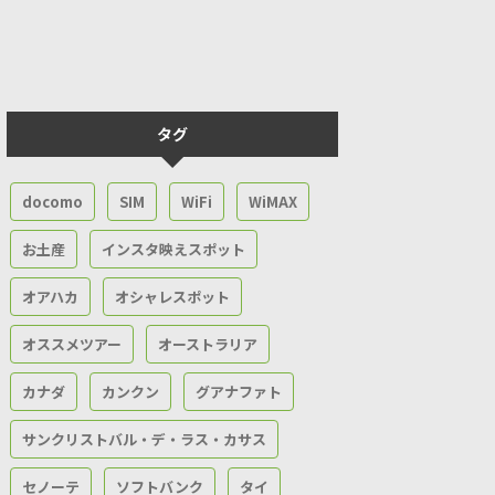
タグ
docomo
SIM
WiFi
WiMAX
お土産
インスタ映えスポット
オアハカ
オシャレスポット
オススメツアー
オーストラリア
カナダ
カンクン
グアナファト
サンクリストバル・デ・ラス・カサス
セノーテ
ソフトバンク
タイ