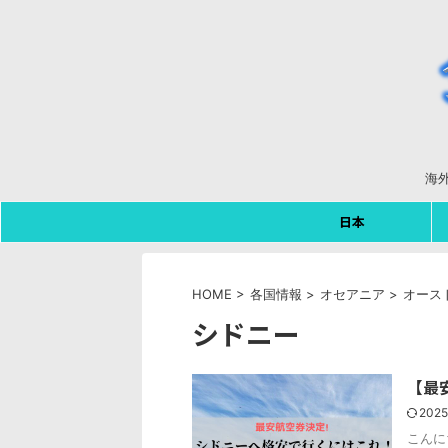
海
日本
HOME
>
各国情報
>
オセアニア
>
オース
シドニー
【最
2025
こんに