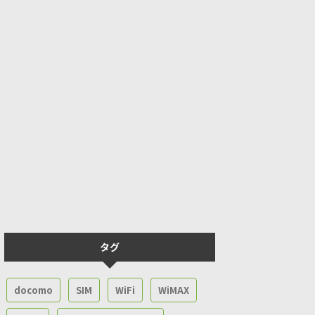
タグ
docomo
SIM
WiFi
WiMAX