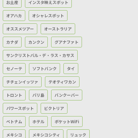
お土産
インスタ映えスポット
オアハカ
オシャレスポット
オススメツアー
オーストラリア
カナダ
カンクン
グアナファト
サンクリストバル・デ・ラス・カサス
セノーテ
ソフトバンク
タイ
チチェンイッツァ
テオティワカン
トロント
バリ島
バンクーバー
パワースポット
ビクトリア
ベトナム
ホテル
ポケットWiFi
メキシコ
メキシコシティ
リュック