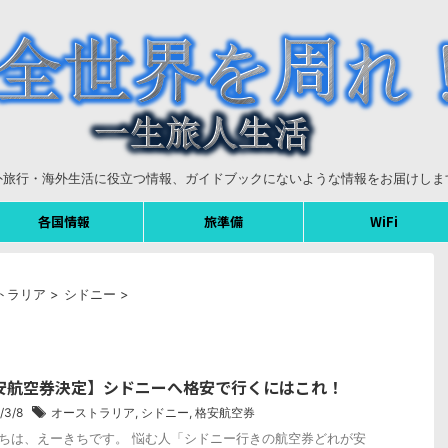
外旅行・海外生活に役立つ情報、ガイドブックにないような情報をお届けしま
各国情報
旅準備
WiFi
トラリア
>
シドニー
>
安航空券決定】シドニーへ格安で行くにはこれ！
/3/8
オーストラリア
,
シドニー
,
格安航空券
ちは、えーきちです。 悩む人「シドニー行きの航空券どれが安