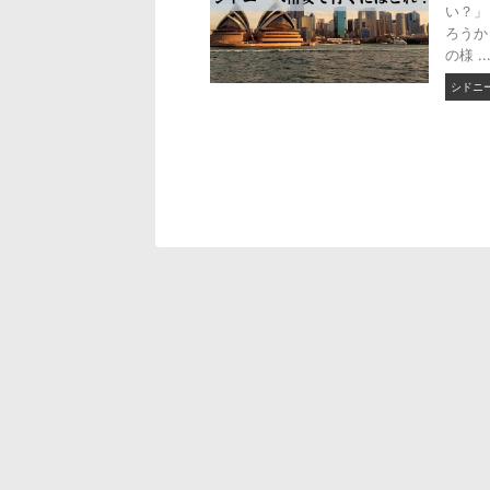
い？」
ろうか
の様 ..
シドニ