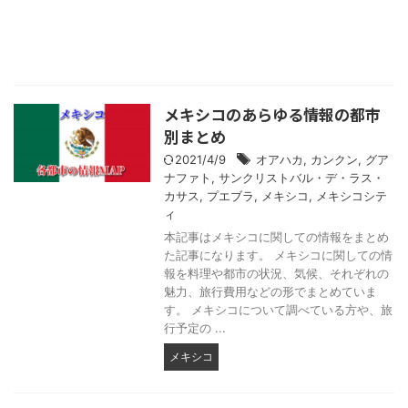
メキシコのあらゆる情報の都市
別まとめ
2021/4/9
オアハカ
,
カンクン
,
グア
ナファト
,
サンクリストバル・デ・ラス・
カサス
,
プエブラ
,
メキシコ
,
メキシコシテ
ィ
本記事はメキシコに関しての情報をまとめ
た記事になります。 メキシコに関しての情
報を料理や都市の状況、気候、それぞれの
魅力、旅行費用などの形でまとめていま
す。 メキシコについて調べている方や、旅
行予定の ...
メキシコ