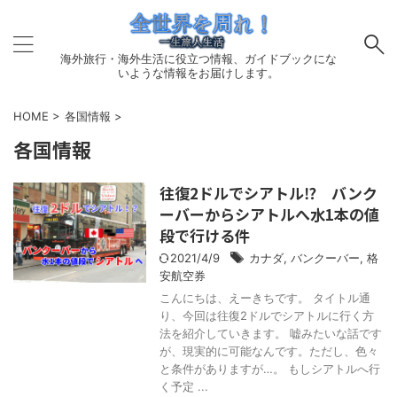
海外旅行・海外生活に役立つ情報、ガイドブックにな
いような情報をお届けします。
HOME
>
各国情報
>
各国情報
往復2ドルでシアトル⁉ バンク
ーバーからシアトルへ水1本の値
段で行ける件
2021/4/9
カナダ
,
バンクーバー
,
格
安航空券
こんにちは、えーきちです。 タイトル通
り、今回は往復2ドルでシアトルに行く方
法を紹介していきます。 嘘みたいな話です
が、現実的に可能なんです。ただし、色々
と条件がありますが…。 もしシアトルへ行
く予定 ...