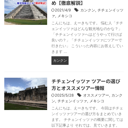
め【徹底解説】
2021/4/9
カンクン
,
チチェンイッツ
ァ
,
メキシコ
こんにちは、えーきちです。 悩む人「チチ
ェンイッツァはどんな観光地なのかな？」
「チチェンイッツァへはどうやって行けば
良いの？」「チチェンイッツァにツアーで
行きたい」 こういった内容にお答えしてい
きます ...
カンクン
チチェンイッツァ ツアーの選び
方とオススメツアー情報
2025/5/28
オススメツアー
,
カンク
ン
,
チチェンイッツァ
,
メキシコ
こんにちは、えーきちです。 今回はチチェ
ンイッツァツアーの選び方をまとめていき
ます。 チチェンイッツァの概要に関しては
以下記事より それでは、見ていきます。