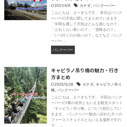
2021/4/9
カナダ
,
バンクーバー
こんにちは、えーきちです。 本日はバンク
ーバーの天気に関してまとめていきます。
「年間を通して天気はどんな感じなの？」
「どれくらい寒いの？」「雪降るの？」
「いつ行くのが良いの？」などなど バンク
ーバー ...
バンクーバー
キャピラノ吊り橋の魅力・行き
方まとめ
2025/5/28
カナダ
,
キャピラノ吊り
橋
,
バンクーバー
こんにちは、えーきちです。 今回はバンク
ーバーの1番の名所ともいえる観光スポット
「キャピラノ吊り橋」について紹介してい
きます。 バンクーバー観光へ訪れた方々の
ファーストチョイスともいえる場所ですの
で、 ...