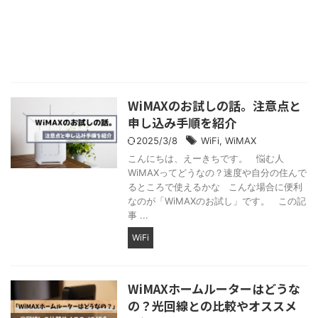
WiMAXのお試しの話。注意点と
申し込み手順を紹介
2025/3/8
WiFi
,
WiMAX
こんにちは、えーきちです。 悩む人
WiMAXってどうなの？速度や自分の住んで
るところで使えるかな こんな場合に便利
なのが「WiMAXのお試し」です。 この記
事 ...
WiFi
WiMAXホームルーターはどうな
の？光回線との比較やオススメ