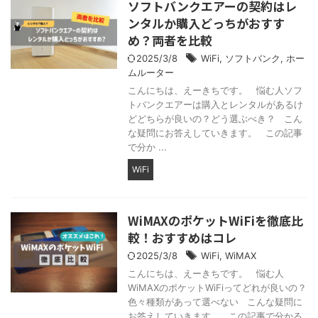
ソフトバンクエアーの契約はレ
ンタルか購入どっちがおすす
め？両者を比較
2025/3/8
WiFi
,
ソフトバンク
,
ホー
ムルーター
こんにちは、えーきちです。 悩む人ソフ
トバンクエアーは購入とレンタルがあるけ
どどちらが良いの？どう選ぶべき？ こん
な疑問にお答えしていきます。 この記事
で分か ...
WiFi
WiMAXのポケットWiFiを徹底比
較！おすすめはコレ
2025/3/8
WiFi
,
WiMAX
こんにちは、えーきちです。 悩む人
WiMAXのポケットWiFiってどれが良いの？
色々種類があって選べない こんな疑問に
お答えしていきます。 この記事で分かる