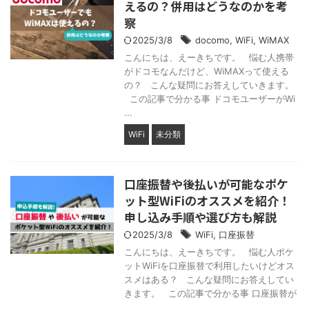
えるの？併用はどうなのかを考
察
2025/3/8
docomo
,
WiFi
,
WiMAX
こんにちは、えーきちです。 悩む人携帯
がドコモなんだけど、WiMAXって使える
の？ こんな疑問にお答えしていきます。
この記事で分かる事 ドコモユーザーがWi
...
WiFi
未分類
口座振替や後払いが可能なポケ
ット型WiFiのオススメを紹介！
申し込み手順や選び方も解説
2025/3/8
WiFi
,
口座振替
こんにちは、えーきちです。 悩む人ポケ
ットWiFiを口座振替で利用したいけどオス
スメはある？ こんな疑問にお答えしてい
きます。 この記事で分かる事 口座振替が
...