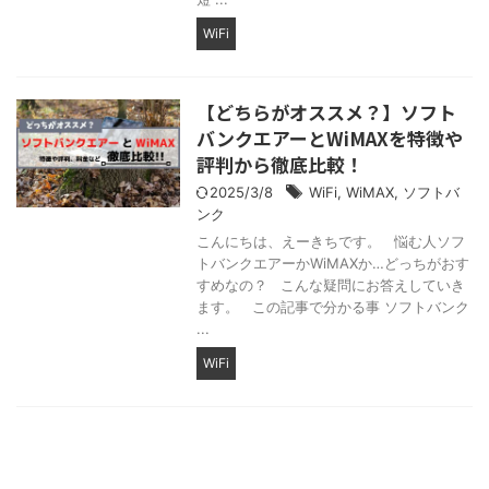
WiFi
【どちらがオススメ？】ソフト
バンクエアーとWiMAXを特徴や
評判から徹底比較！
2025/3/8
WiFi
,
WiMAX
,
ソフトバ
ンク
こんにちは、えーきちです。 悩む人ソフ
トバンクエアーかWiMAXか…どっちがおす
すめなの？ こんな疑問にお答えしていき
ます。 この記事で分かる事 ソフトバンク
...
WiFi