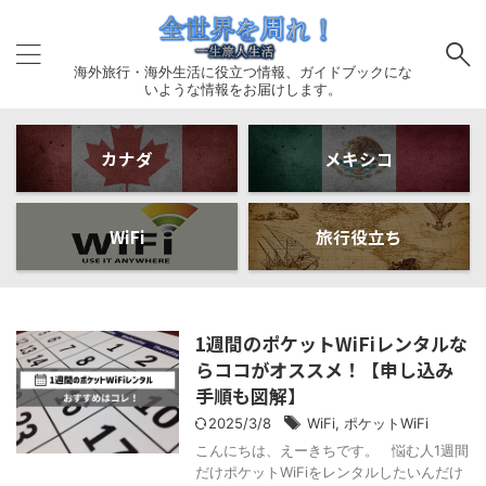
海外旅行・海外生活に役立つ情報、ガイドブックにな
いような情報をお届けします。
カナダ
メキシコ
WiFi
旅行役立ち
1週間のポケットWiFiレンタルな
らココがオススメ！【申し込み
手順も図解】
2025/3/8
WiFi
,
ポケットWiFi
こんにちは、えーきちです。 悩む人1週間
だけポケットWiFiをレンタルしたいんだけ