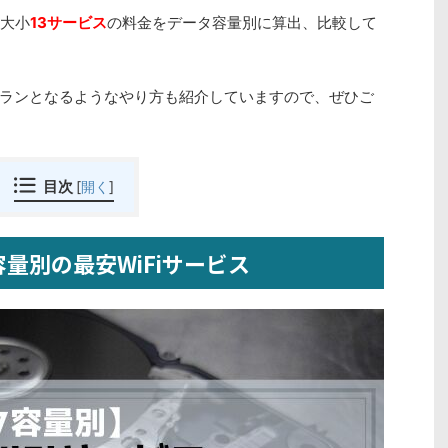
ス大小
13サービス
の料金をデータ容量別に算出、比較して
ランとなるようなやり方も紹介していますので、ぜひご
目次
[
開く
]
量別の最安WiFiサービス