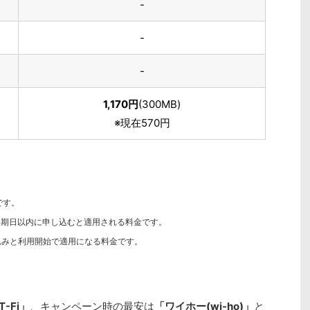
-
-
-
1,170円
(300MB)
※現在570円
です。
込期日以内に申し込むと適用される料金です。
込みと利用開始で適用になる料金です。
T-Fi」
、キャンペーン時の最安は
「ワイホー(wi-ho)」
と