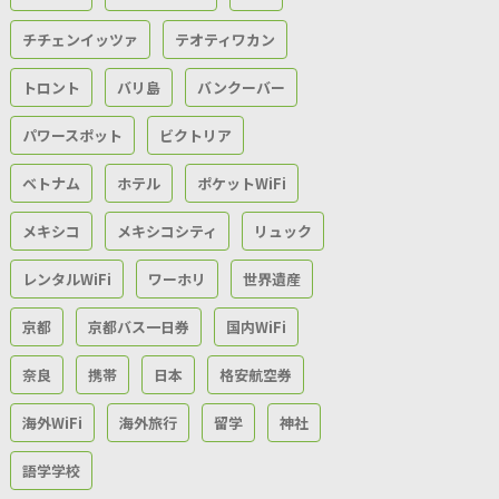
チチェンイッツァ
テオティワカン
トロント
バリ島
バンクーバー
パワースポット
ビクトリア
ベトナム
ホテル
ポケットWiFi
メキシコ
メキシコシティ
リュック
レンタルWiFi
ワーホリ
世界遺産
京都
京都バス一日券
国内WiFi
奈良
携帯
日本
格安航空券
海外WiFi
海外旅行
留学
神社
語学学校