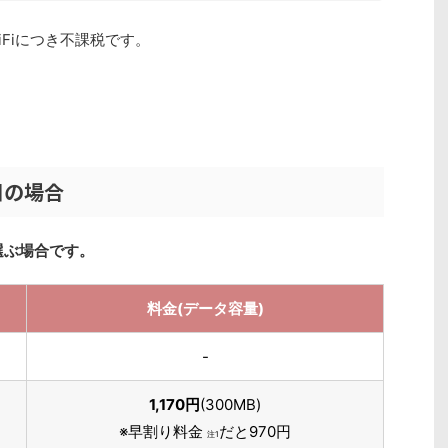
Fiにつき不課税です。
日の場合
選ぶ場合です。
料金(データ容量)
-
1,170円
(300MB)
※早割り料金
だと970円
注1