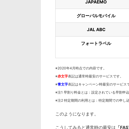
JAPAEMO
グローバルモバイル
JAL ABC
フォートラベル
※2020年4月時点での内容です。
※
赤文字
表記は通常時最安のサービスです。
※
青文字
表記はキャンペーン時最安のサービス
※注1 早割り料金とは：設定されている早割申
※注2 特定期間の利用とは：特定期間での申し
このようになります。
こうしてみると通常時の最安は
「FAS