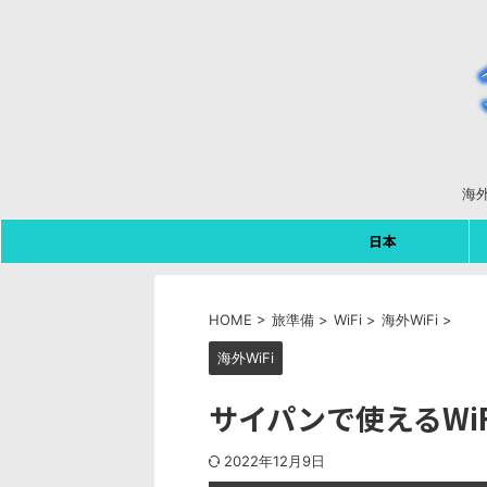
海
日本
HOME
>
旅準備
>
WiFi
>
海外WiFi
>
海外WiFi
サイパンで使えるWi
2022年12月9日