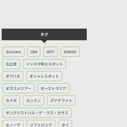
タグ
docomo
SIM
WiFi
WiMAX
お土産
インスタ映えスポット
オアハカ
オシャレスポット
オススメツアー
オーストラリア
カナダ
カンクン
グアナファト
サンクリストバル・デ・ラス・カサス
セノーテ
ソフトバンク
タイ